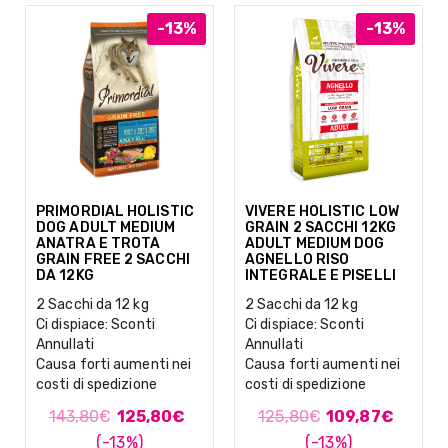
-13%
-13%
PRIMORDIAL HOLISTIC
VIVERE HOLISTIC LOW
DOG ADULT MEDIUM
GRAIN 2 SACCHI 12KG
ANATRA E TROTA
ADULT MEDIUM DOG
GRAIN FREE 2 SACCHI
AGNELLO RISO
DA 12KG
INTEGRALE E PISELLI
2 Sacchi da 12 kg
2 Sacchi da 12 kg
Ci dispiace: Sconti
Ci dispiace: Sconti
Annullati
Annullati
Causa forti aumenti nei
Causa forti aumenti nei
costi di spedizione
costi di spedizione
143,80
€
125,80
€
125,80
€
109,87
€
(-13%)
(-13%)