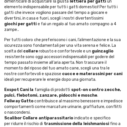
dimenticare di acquistare la giusta
lettiera per gatti
un
elemento indispensabile per tutti i gatti domestici! Per tutti i
gatti che invece vogliono passare del tempo a giocare e
divertirsi, in casa e fuori, scegli i nostri divertentissimi
giochi per gatti
e fai un regalo al tuo amato compagno a 4
zampe..
Per tutti coloro che preferiscono i cani, l’alimentazione e la sua
sicurezza sono fondamentali per una vita serena e felice. La
scelta del
collare
robusto e confortevole e un
guinzaglio
resistente sono oggi accessori indispensabili per godere del
tempo passato insieme all’aria aperta. Non trascurare il
momento del riposo del tuo amato cane, scegli una tra le
nostre confortevoli e spaziose
cucce e materassini per cani
ideali per recuperare le energie dopo una giornata.
Exspot Cani
la
famiglia di prodotti
spot-on contro zecche,
pulci, flebotomi, zanzare, pidocchi e mosche
.
Feliway Gatto
contribuisce al massimo benessere e impedisce
comportamenti come marcature urinarie, graffiature, conflitti
o nascondersi.
Scalibor Collare
antiparassitario
indicato e specifico
per ridurre il rischio di
trasmissione della leishmaniosi
fino a