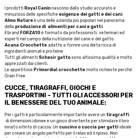
I prodotti
Royal Canin
nascono dallo studio accurato e
minuzioso delle specifiche
esigenze dei gatti e dei cani
.
Almo Nature
è una delle azienda più popolari nel panorama
della
produzione di alimenti per cani e gatti
.
Il brand
FORZA10
è formato da professionisti, veterinari ed
esperti nel campo della nutrizione del cane e del gatto.
Acana Crocchette
adatte a fornire una dieta ricca di
ingredienti animali e proteine
Tutti gli alimenti
Schesir gatto
sono altissima qualità e molto
apprezzati dai clienti.
Le appetitose
Primordial crocchette
molto richieste perché
Grain Free
CUCCE, TIRAGRAFFI, GIOCHI E
TRASPORTINI – TUTTI GLI ACCESSORI PER
IL BENESSERE DEL TUO ANIMALE:
Per i gatti è particolarmente importante avere un
tiragraffi
di dimensioni idonee e un gioco divertente per stimolare il loro
innato istinto di caccia. Un
cuscino o cuccia per gatti
ideale
per creare un angolo perfetto per il relax ed il riposo. Non