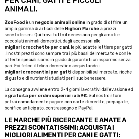
PER CANI, GATTI E PICCOLI
ANIMALI.
ZooFood
è un
negozio animali online
in grado di offrire un
ampia gamma di articoli delle
Migliori Marche
a prezzi
scontatissimi. Qui trovi tutto il necessario per gli amati e
coccolati animali domestici, dagli accessori alle
migliori crocchette per cani
, le più adatte
lettiere per gatti
. I nostri prezzi sono sempre tra i più bassi del mercato e con le
offerte speciali siamo in grado di garantirti un risparmio senza
pari. Fai felice il felino domestico acquistando i
migliori croccantini per gatti
disponibili sul mercato, ricche
di gusto e di nutrienti studiati per il suo benessere.
La consegna avviene entro 2-4 giorni lavorativi dall’evasione ed
è
gratuita per ordini superiori a 59€
. Sul nostro store
potrai comodamente pagare con carte di credito, prepagate,
bonifico anticipato, contrassegno e PayPal.
LE MARCHE PIÙ RICERCANTE E AMATE A
PREZZI SCONTATISSIMI: ACQUISTA I
MIGLIORI ALIMENTI PER CANI E GATTI: