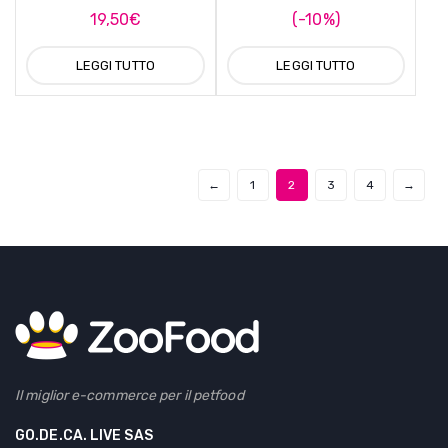
19,50
€
(-10%)
LEGGI TUTTO
LEGGI TUTTO
←
1
2
3
4
→
Il miglior e-commerce per il petfood
GO.DE.CA. LIVE SAS