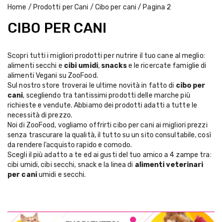
Home
/
Prodotti per Cani
/
Cibo per cani
/ Pagina 2
CIBO PER CANI
Scopri tutti i migliori prodotti per nutrire il tuo cane al meglio:
alimenti secchi e
cibi umidi
,
snacks
e le ricercate famiglie di
alimenti Vegani su ZooFood.
Sul nostro store troverai le ultime novità in fatto di
cibo per
cani
, scegliendo tra tantissimi prodotti delle marche più
richieste e vendute. Abbiamo dei prodotti adatti a tutte le
necessità di prezzo.
Noi di ZooFood, vogliamo offrirti cibo per cani ai migliori prezzi
senza trascurare la qualità, il tutto su un sito consultabile, così
da rendere l’acquisto rapido e comodo.
Scegli il più adatto a te ed ai gusti del tuo amico a 4 zampe tra:
cibi umidi
,
cibi secchi
,
snack
e la linea di
alimenti veterinari
per cani
umidi
e
secchi
.