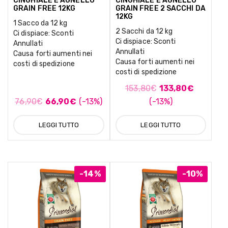
CINGHIALE E AGNELLO
CINGHIALE E AGNELLO
GRAIN FREE 12KG
GRAIN FREE 2 SACCHI DA
12KG
1 Sacco da 12 kg
2 Sacchi da 12 kg
Ci dispiace: Sconti
Ci dispiace: Sconti
Annullati
Annullati
Causa forti aumenti nei
Causa forti aumenti nei
costi di spedizione
costi di spedizione
153,80
€
133,80
€
76,90
€
66,90
€
(-13%)
(-13%)
LEGGI TUTTO
LEGGI TUTTO
-14%
-10%