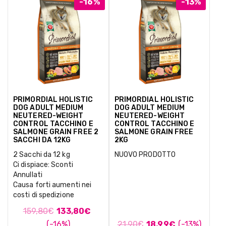
-16%
-13%
PRIMORDIAL HOLISTIC
PRIMORDIAL HOLISTIC
DOG ADULT MEDIUM
DOG ADULT MEDIUM
NEUTERED-WEIGHT
NEUTERED-WEIGHT
CONTROL TACCHINO E
CONTROL TACCHINO E
SALMONE GRAIN FREE 2
SALMONE GRAIN FREE
SACCHI DA 12KG
2KG
2 Sacchi da 12 kg
NUOVO PRODOTTO
Ci dispiace: Sconti
Annullati
Causa forti aumenti nei
costi di spedizione
159,80
€
133,80
€
(-16%)
21,90
€
18,99
€
(-13%)