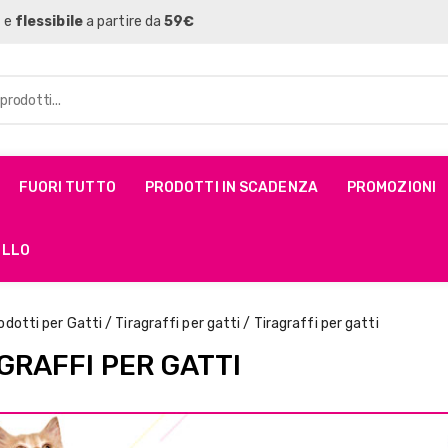
a e
flessibile
a partire da
59€
FUORI TUTTO
PRODOTTI IN SCADENZA
PROMOZIONI
ELLO
odotti per Gatti
/
Tiragraffi per gatti
/ Tiragraffi per gatti
GRAFFI PER GATTI