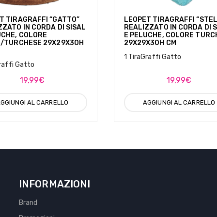
T TIRAGRAFFI “GATTO”
LEOPET TIRAGRAFFI “STE
ZZATO IN CORDA DI SISAL
REALIZZATO IN CORDA DI 
UCHE, COLORE
E PELUCHE, COLORE TURC
O/TURCHESE 29X29X30H
29X29X30H CM
1 TiraGraffi Gatto
raffi Gatto
19,99
€
19,99
€
GGIUNGI AL CARRELLO
AGGIUNGI AL CARRELLO
INFORMAZIONI
Brand