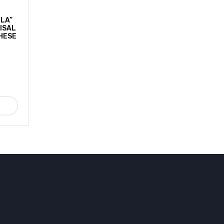
LLA”
SISAL
HESE