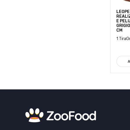
LEOPE
REALI
E PEL
GRIGI
CM
1 TiraG
A