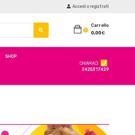
Accedi o registrati
Carrello
0
0,00
€
SHOP
CHIAMACI
3425317429