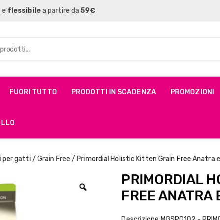
a e
flessibile
a partire da
59€
FUORI TUTTO
PRODOTTI IN SCADENZA
PROMOZIONI
ELLO
 per gatti
/
Grain Free
/ Primordial Holistic Kitten Grain Free Anatra
PRIMORDIAL H
FREE ANATRA 
Descrizione MGSP0102 - PRI