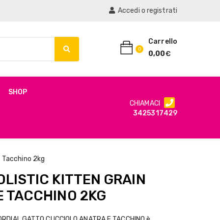
Accedi o registrati
Carrello
0
0,00
€
SHOP
CHIAMACI
3425317429
 e Tacchino 2kg
OLISTIC KITTEN GRAIN
E TACCHINO 2KG
MORDIAL GATTO CUCCIOLO ANATRA E TACCHINO è