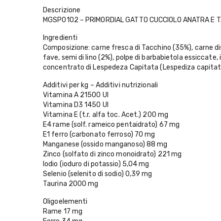
Descrizione
MGSP0102 – PRIMORDIAL GATTO CUCCIOLO ANATRA E TACCH
Ingredienti
Composizione: carne fresca di Tacchino (35%), carne disid
fave, semi di lino (2%), polpe di barbabietola essiccate, 
concentrato di Lespedeza Capitata (Lespediza capitata M
Additivi per kg – Additivi nutrizionali
Vitamina A 21500 UI
Vitamina D3 1450 UI
Vitamina E (t.r. alfa toc. Acet.) 200 mg
E4 rame (solf. rameico pentaidrato) 67 mg
E1 ferro (carbonato ferroso) 70 mg
Manganese (ossido manganoso) 88 mg
Zinco (solfato di zinco monoidrato) 221 mg
Iodio (ioduro di potassio) 5,04 mg
Selenio (selenito di sodio) 0,39 mg
Taurina 2000 mg
Oligoelementi
Rame 17 mg