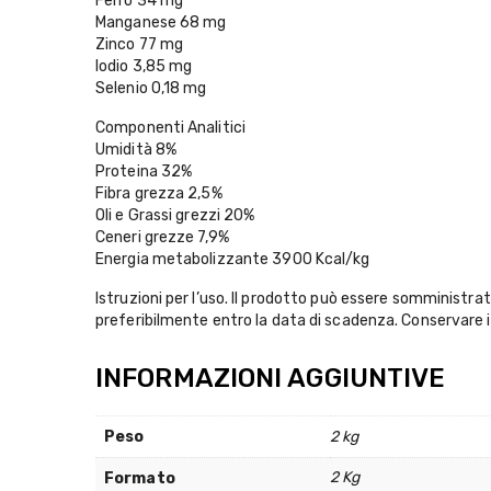
Ferro 34 mg
Manganese 68 mg
Zinco 77 mg
Iodio 3,85 mg
Selenio 0,18 mg
Componenti Analitici
Umidità 8%
Proteina 32%
Fibra grezza 2,5%
Oli e Grassi grezzi 20%
Ceneri grezze 7,9%
Energia metabolizzante 3900 Kcal/kg
Istruzioni per l’uso. Il prodotto può essere somministr
preferibilmente entro la data di scadenza. Conservare in
INFORMAZIONI AGGIUNTIVE
Peso
2 kg
2 Kg
Formato