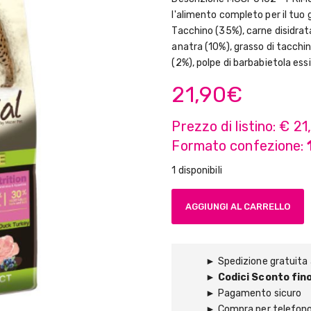
l'alimento completo per il tuo 
Tacchino (35%), carne disidrata 
anatra (10%), grasso di tacchino
(2%), polpe di barbabietola essic
21,90
€
Prezzo di listino: € 21
Formato confezione:
1 disponibili
AGGIUNGI AL CARRELLO
► Spedizione gratuita a
►
Codici Sconto fino
► Pagamento sicuro
► Compra per telefon