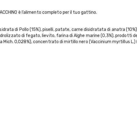
INO è l’alimento completo per il tuo gattino.
rata di Pollo (15%), piselli, patate, carne disidratata di anatra (10%),
idrolizzato di fegato, lievito, farina di Alghe marine (0,3%), prodotti 
ich. 0,028%), concentrato di mirtillo nero (Vaccinium myrtillus L.) 