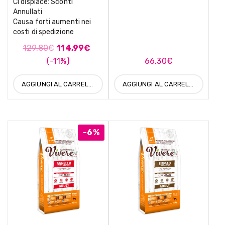
Ci dispiace: Sconti
Annullati
Causa forti aumenti nei
costi di spedizione
129,80
€
114,99
€
(-11%)
66,30
€
AGGIUNGI AL CARRELLO
AGGIUNGI AL CARRELLO
-6%