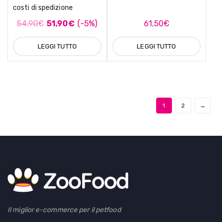
costi di spedizione
54,90
€
51,90
€
(-5%)
61,50
€
LEGGI TUTTO
LEGGI TUTTO
1
2
→
Il miglior e-commerce per il petfood