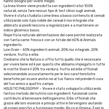
hanno bisogno per vivere meglio.
La linea Vivere viene prodotta con ingredienti etici 100%
naturali, senza fare nessun tipo di test clinici sugli animali.
Vivere è stata studiata come linea a basso contenuto di cereali
utilizzando solo il più nobile dei cereali il riso integrale che
abbinato ai piselli riescono a regolarizzare e a mantenere un
indice glicemico basso.
Rispetta la naturale alimentazione del cane perché realizzata
con tanta carne fresca e con un totale del 60% di Animals
ingredients.
Low Grain – 60% ingredienti animali, 20% riso integrale, 20%
verdure, frutta e erbe.
Crediamo che la Natura ci offra tutto quello che è necessario
per vivere bene ed è per questo che abbiamo impiegato in tutte
le ricette Vivere il 20% tra verdura, frutta ed erbe officinali
selezionandole accuratamente per le loro caratteristiche
benefiche per essere anche noi al tuo fianco nel prenderti cura
del tuo amico a quattro zampe.
HOLISTIC PHILOSOPHY – Vivere è stato sviluppato utilizzando
l’antico metodo del nutrirsi con ingredienti funzionali come
contributo al benessere dell’organismo. Erbe officinali che
grazie alle loro essenze e principi attivi intervengono aiutando
gli organi specifici a funzionare meglio. Ricco in Omega-3 per la