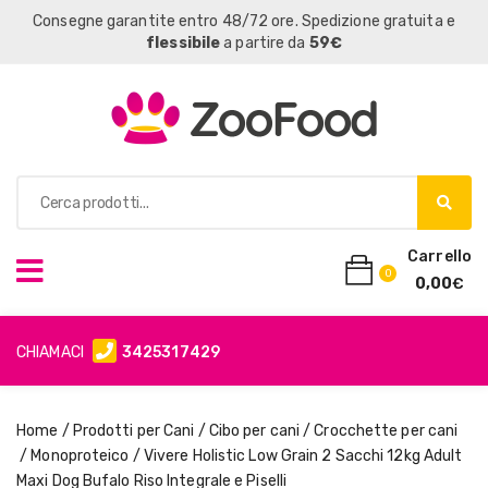
Consegne garantite entro 48/72 ore. Spedizione gratuita e
flessibile
a partire da
59€
Carrello
0
0,00
€
CHIAMACI
3425317429
Home
/
Prodotti per Cani
/
Cibo per cani
/
Crocchette per cani
/
Monoproteico
/ Vivere Holistic Low Grain 2 Sacchi 12kg Adult
Maxi Dog Bufalo Riso Integrale e Piselli