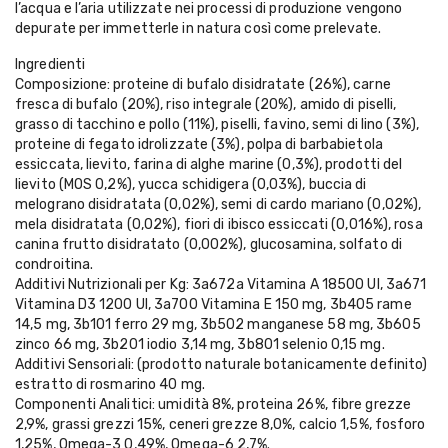
l’acqua e l’aria utilizzate nei processi di produzione vengono
depurate per immetterle in natura così come prelevate.
Ingredienti
Composizione: proteine di bufalo disidratate (26%), carne
fresca di bufalo (20%), riso integrale (20%), amido di piselli,
grasso di tacchino e pollo (11%), piselli, favino, semi di lino (3%),
proteine di fegato idrolizzate (3%), polpa di barbabietola
essiccata, lievito, farina di alghe marine (0,3%), prodotti del
lievito (MOS 0,2%), yucca schidigera (0,03%), buccia di
melograno disidratata (0,02%), semi di cardo mariano (0,02%),
mela disidratata (0,02%), fiori di ibisco essiccati (0,016%), rosa
canina frutto disidratato (0,002%), glucosamina, solfato di
condroitina.
Additivi Nutrizionali per Kg: 3a672a Vitamina A 18500 UI, 3a671
Vitamina D3 1200 UI, 3a700 Vitamina E 150 mg, 3b405 rame
14,5 mg, 3b101 ferro 29 mg, 3b502 manganese 58 mg, 3b605
zinco 66 mg, 3b201 iodio 3,14 mg, 3b801 selenio 0,15 mg.
Additivi Sensoriali: (prodotto naturale botanicamente definito)
estratto di rosmarino 40 mg.
Componenti Analitici: umidità 8%, proteina 26%, fibre grezze
2,9%, grassi grezzi 15%, ceneri grezze 8,0%, calcio 1,5%, fosforo
1,25%, Omega-3 0,49%, Omega-6 2,7%.