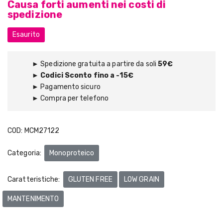
Causa forti aumenti nei costi di
spedizione
Esaurito
► Spedizione gratuita a partire da soli
59€
►
Codici Sconto fino a -15€
► Pagamento sicuro
► Compra per telefono
COD:
MCM27122
Categoria:
Monoproteico
Caratteristiche:
GLUTEN FREE
LOW GRAIN
MANTENIMENTO